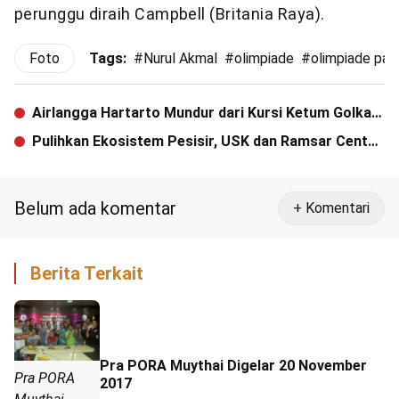
perunggu diraih Campbell (Britania Raya).
Foto
Tags:
#
Nurul Akmal
#
olimpiade
#
olimpiade pari
Airlangga Hartarto Mundur dari Kursi Ketum Golkar,
Megawati Prihatin
Pulihkan Ekosistem Pesisir, USK dan Ramsar Center
Japan Inisiasi Pengembangan Bank Kepiting
Belum ada komentar
+ Komentari
Berita Terkait
Pra PORA Muythai Digelar 20 November
Pra PORA
2017