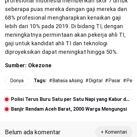
profesional Indonesia memberikan skor 7 untuk
seberapa puas mereka dengan gaji mereka dan
68% profesional mengharapkan kenaikan gaji
lebih dari 10% pada 2019. Di bidang TI, dengan
meningkatnya permintaan akan pekerja ahli TI,
gaji untuk kandidat ahli TI dan teknologi
diproyeksikan dapat meningkat hingga 50%.
Sumber: Okezone
Donya
Tags:
#
Bahasa aAsing
#
Digital
#
Pasar
#
Peke
Polisi Terus Buru Satu per Satu Napi yang Kabur dari
Lapas Lambaro
Banjir Rendam Aceh Barat, 2000 Warga Mengungsi
Belum ada komentar
+ Komentari