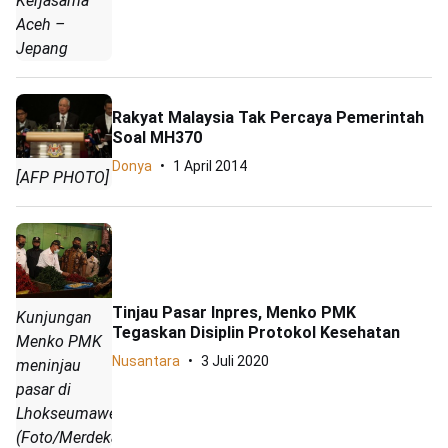
Kerjasama
Aceh –
Jepang
Rakyat Malaysia Tak Percaya Pemerintah
Soal MH370
Donya
1 April 2014
[AFP PHOTO]
Tinjau Pasar Inpres, Menko PMK
Kunjungan
Tegaskan Disiplin Protokol Kesehatan
Menko PMK
Nusantara
3 Juli 2020
meninjau
pasar di
Lhokseumawe.
(Foto/Merdeka.com)