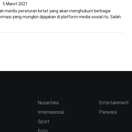
5 Maret 2021
elah merilis peraturan ketat yang akan menghukum berbagai
ormasi yang mungkin dijajakan di platform media sosial itu. Salah
Nusantara
Entertainment
Internasional
Pariwara
Sport
Foto