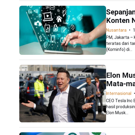
Sepanjan
Konten N
Nusantara
1
PM, Jakarta – 
teratas dari t
(Kominfo) di...
Elon Mus
Mata-ma
Internasional
CEO Tesla Inc 
hasil produksi
Elon Musk...