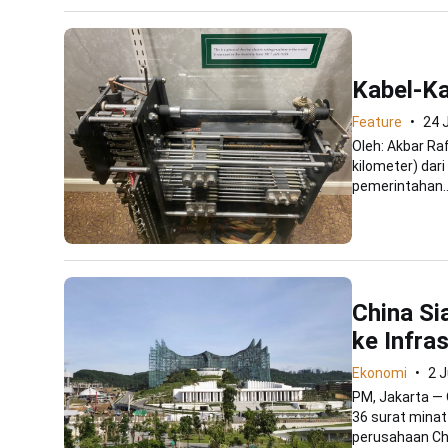
Kabel-Ka
Feature
24 
Oleh: Akbar Raf
kilometer) dar
pemerintahan..
China Si
ke Infra
Ekonomi
2 J
PM, Jakarta — 
36 surat minat 
perusahaan Chi