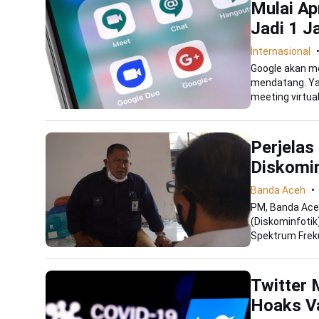
Mulai Ap
Jadi 1 
Internasional
Google akan me
mendatang. Ya
meeting virtual.
Perjelas
Diskomi
Banda Aceh
PM, Banda Aceh
(Diskominfotik
Spektrum Freku
Twitter 
Hoaks V