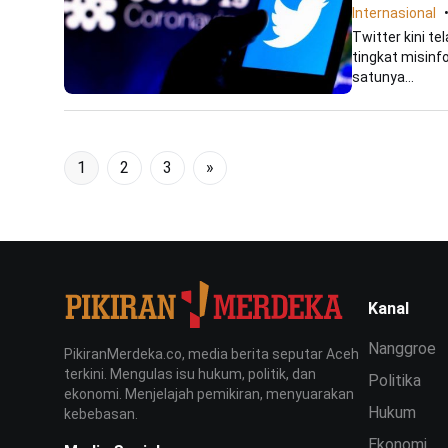
Internasional
Twitter kini t
tingkat misinf
satunya...
1
2
3
»
Kanal
Nanggroe
PikiranMerdeka.co, media berita seputar Aceh
terkini. Mengulas isu hukum, politik, dan
Politika
ekonomi. Menjelajah pemikiran, menyuarakan
Hukum
kebebasan.
Ekonomi