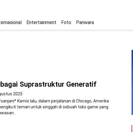
ternasional
Entertainment
Foto
Pariwara
agai Suprastruktur Generatif
gustus 2025
fsanjani* Kamis lalu, dalam perjalanan di Chicago, Amerika
mengikuti teman untuk singgah di sebuah toko game yang
awasan...