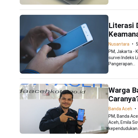
Literasi 
Keamana
Nusantara
5
PM, Jakarta - 
survei Indeks L
Pangerapan...
Warga Ba
Caranya
Banda Aceh
PM, Banda Ace
Aceh, Emila So
kependudukan.