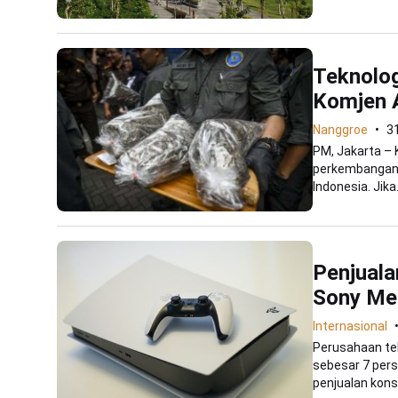
Teknolo
Komjen A
Nanggroe
3
PM, Jakarta –
perkembangan t
Indonesia. Jika.
Penjuala
Sony Me
Internasional
Perusahaan tek
sebesar 7 pers
penjualan konso