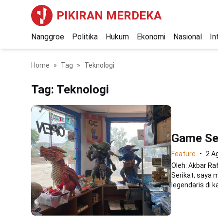
PIKIRAN MERDEKA
Nanggroe
Politika
Hukum
Ekonomi
Nasional
In
Home
Tag
Teknologi
Tag:
Teknologi
Game Seb
Feature
2 A
Oleh: Akbar Ra
Serikat, saya 
legendaris di k