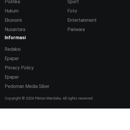
Politika
Sport
Hukum
Foto
Ekonomi
Entertainment
Nusantara
Pariwara
Informasi
Redaksi
Epaper
Privacy Policy
Epaper
Pedoman Media Siber
Copyright © 2026 Pikiran Merdeka. All rights reserved.