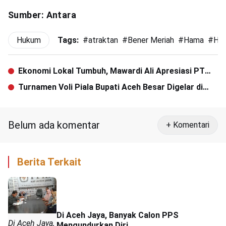
Sumber: Antara
Hukum
Tags:
#
atraktan
#
Bener Meriah
#
Hama
#
Hea
Ekonomi Lokal Tumbuh, Mawardi Ali Apresiasi PT
Japfa
Turnamen Voli Piala Bupati Aceh Besar Digelar di
Jantho Sport City, Catat Tanggal Mainnya
Belum ada komentar
+ Komentari
Berita Terkait
Di Aceh Jaya, Banyak Calon PPS
Di Aceh Jaya,
Mengundurkan Diri