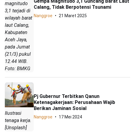
Gempa Magnitudo 3,1 Guncang Barat Laut
magnitudo
Calang, Tidak Berpotensi Tsunami
3,1 terjadi di
Nanggroe
21 Maret 2025
wilayah barat
laut Calang,
Kabupaten
Aceh Jaya,
pada Jumat
(21/3) pukul
12.44 WIB.
Foto: BMKG
Pj Gubernur Terbitkan Qanun
Ketenagakerjaan: Perusahaan Wajib
Berikan Jaminan Sosial
Ilustrasi
Nanggroe
17 Mei 2024
tenaga kerja.
[Unsplash]