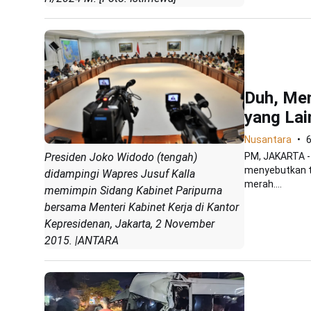
Duh, Men
yang Lai
Nusantara
PM, JAKARTA - P
Presiden Joko Widodo (tengah)
menyebutkan te
didampingi Wapres Jusuf Kalla
merah....
memimpin Sidang Kabinet Paripurna
bersama Menteri Kabinet Kerja di Kantor
Kepresidenan, Jakarta, 2 November
2015. |ANTARA