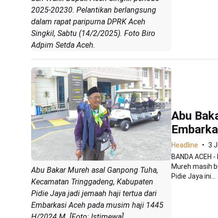
2025-20230. Pelantikan berlangsung
dalam rapat paripurna DPRK Aceh
Singkil, Sabtu (14/2/2025). Foto Biro
Adpim Setda Aceh.
Abu Baka
Embarka
Headline
3 J
BANDA ACEH - D
Mureh masih b
Abu Bakar Mureh asal Ganpong Tuha,
Pidie Jaya ini...
Kecamatan Tringgadeng, Kabupaten
Pidie Jaya jadi jemaah haji tertua dari
Embarkasi Aceh pada musim haji 1445
H/2024 M. [Foto: Istimewa]