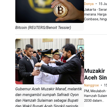
Donya
15 Ju
Jakarta - Sera
merana. Harga 
Coinbase, hingg
Bitcoin (REUTERS/Benoit Tessier)
Muzakir 
Aceh Sin
Nanggroe
1
Gubernur Aceh Muzakir Manaf, melantik
PM, Meulaboh –
dan mengambil sumpah Safriadi Oyon
Hamzah Sulaima
dan Hamzah Sulaiman sebagai Bupati
2030 dalam...
dan Wakil Bupati Aceh Singkil periode