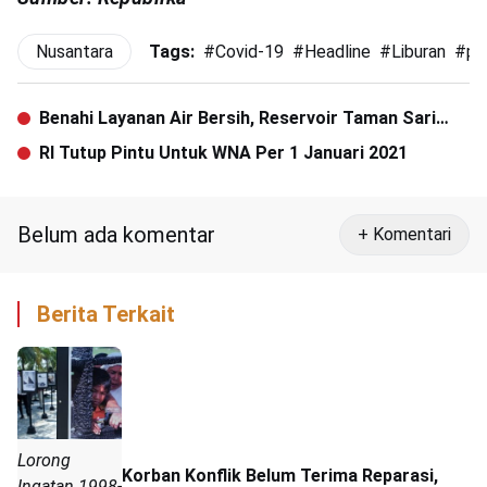
Nusantara
Tags:
#
Covid-19
#
Headline
#
Liburan
#
pe
Benahi Layanan Air Bersih, Reservoir Taman Sari
Bakal Dioperasikan
RI Tutup Pintu Untuk WNA Per 1 Januari 2021
Belum ada komentar
+ Komentari
Berita Terkait
Lorong
Korban Konflik Belum Terima Reparasi,
Ingatan 1998-