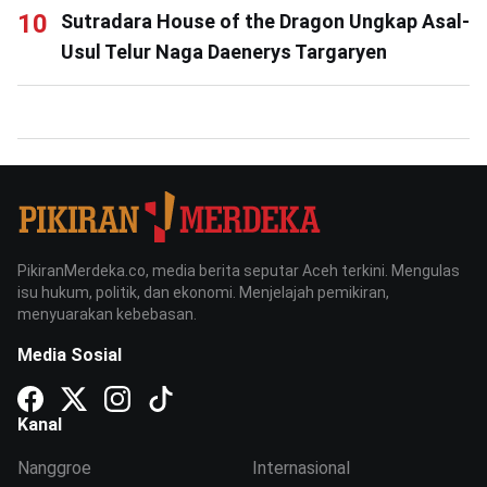
Sutradara House of the Dragon Ungkap Asal-
Usul Telur Naga Daenerys Targaryen
PikiranMerdeka.co, media berita seputar Aceh terkini. Mengulas
isu hukum, politik, dan ekonomi. Menjelajah pemikiran,
menyuarakan kebebasan.
Media Sosial
Kanal
Nanggroe
Internasional