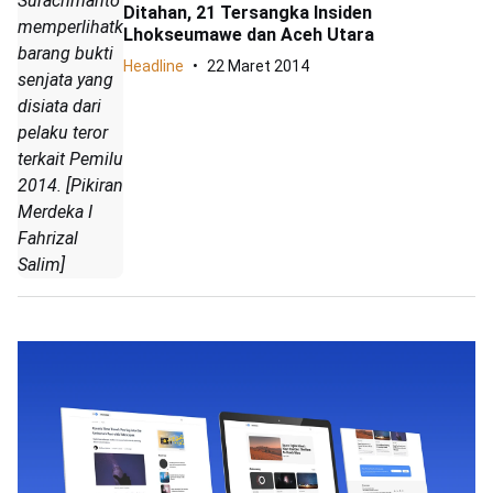
Surachmanto
Ditahan, 21 Tersangka Insiden
memperlihatkan
Lhokseumawe dan Aceh Utara
barang bukti
Headline
22 Maret 2014
senjata yang
disiata dari
pelaku teror
terkait Pemilu
2014. [Pikiran
Merdeka I
Fahrizal
Salim]