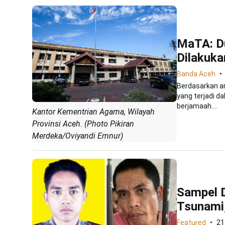
MaTA: D
Dilakuka
Banda Aceh
Berdasarkan an
yang terjadi 
berjamaah....
Kantor Kementrian Agama, Wilayah
Provinsi Aceh. (Photo Pikiran
Merdeka/Oviyandi Emnur)
Sampel D
Tsunami,
Featured
21