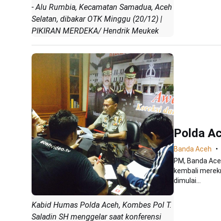
- Alu Rumbia, Kecamatan Samadua, Aceh
Selatan, dibakar OTK Minggu (20/12) |
PIKIRAN MERDEKA/ Hendrik Meukek
Polda Ac
Banda Aceh
PM, Banda Aceh 
kembali merekr
dimulai...
Kabid Humas Polda Aceh, Kombes Pol T.
Saladin SH menggelar saat konferensi