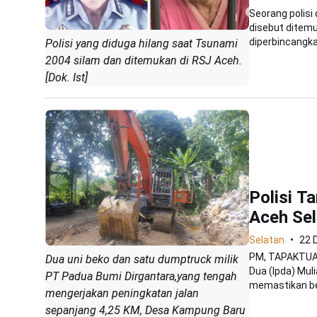
Seorang polisi
disebut ditemu
diperbincangkan
Polisi yang diduga hilang saat Tsunami
2004 silam dan ditemukan di RSJ Aceh.
[Dok. Ist]
Polisi T
Aceh Sel
Selatan
22 
PM, TAPAKTUAN
Dua uni beko dan satu dumptruck milik
Dua (Ipda) Mul
PT Padua Bumi Dirgantara,yang tengah
memastikan be
mengerjakan peningkatan jalan
sepanjang 4,25 KM, Desa Kampung Baru