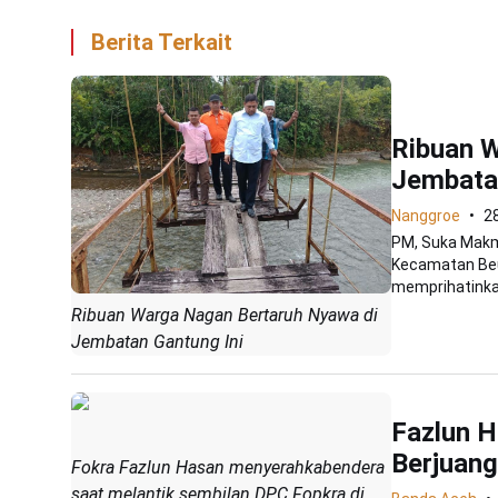
Berita Terkait
Ribuan 
Jembatan
Nanggroe
2
PM, Suka Makm
Kecamatan Beu
memprihatinka
Ribuan Warga Nagan Bertaruh Nyawa di
Jembatan Gantung Ini
Fazlun H
Berjuang
Fokra Fazlun Hasan menyerahkabendera
saat melantik sembilan DPC Fopkra di