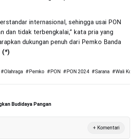
rstandar internasional, sehingga usai PON
 dan tidak terbengkalai,” kata pria yang
harapkan dukungan penuh dari Pemko Banda
.
(*)
#
Olahraga
#
Pemko
#
PON
#
PON 2024
#
Sarana
#
Wali Kota
gkan Budidaya Pangan
+ Komentari