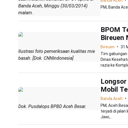
Banda Aceh
Banda Aceh, Minggu (30/03/2014)
PM, Banda Ace
malam.
BPOM Te
Bireuen
Bireuen
31 
Ilustrasi foto pemeriksaan kualitas mie
Tim gabungan 
basah. [Dok. CNNIndonesia]
Dinas Kesehat
razia ke Komple
Longsor 
Mobil Te
Banda Aceh
PM, Aceh Besar
Dok. Pusdalops BPBD Aceh Besar.
terjadi di jala
Jawi,...