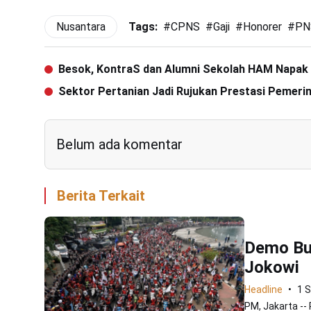
Nusantara
Tags:
#
CPNS
#
Gaji
#
Honorer
#
PN
Besok, KontraS dan Alumni Sekolah HAM Napak T
Sektor Pertanian Jadi Rujukan Prestasi Pemeri
Belum ada komentar
Berita Terkait
Demo Bu
Jokowi
Headline
1 
PM, Jakarta -