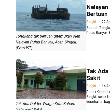
Nelayan
Bertuan
Singkil
22 Ap
Sebuah Tongkan
Pulau Banyak, 
Tongkang tak bertuan ditemukan oleh
Nelayan Pulau Banyak, Aceh Singkil.
(Foto:IST)
Tak Ada 
Sakit
Singkil
14 Ap
Pusat Kesehat
Singkil, sejak 
kesehatan bagi.
Tak Ada Dokter, Warga Kota Baharu
“Dilarang” Sakit