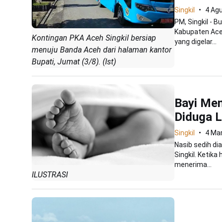
Singkil
4 Ag
PM, Singkil - 
Kabupaten Ace
Kontingan PKA Aceh Singkil bersiap
yang digelar...
menuju Banda Aceh dari halaman kantor
Bupati, Jumat (3/8). (Ist)
Bayi Men
Diduga L
Singkil
4 Ma
Nasib sedih di
Singkil. Ketik
menerima...
ILUSTRASI