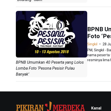
BPNB Um
Foto ‘Pe
Singkil
28 Ju
PM, Singkil - 
nama peserta f
resminya lima ha
BPNB Umumkan 40 Peserta yang Lolos
Lomba Foto ‘Pesona Pesisir Pulau
Banyak’
Kanal