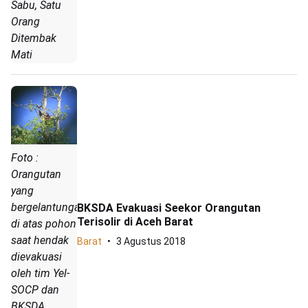
Sabu, Satu
Orang
Ditembak
Mati
Foto :
Orangutan
yang
bergelantungan
BKSDA Evakuasi Seekor Orangutan
Terisolir di Aceh Barat
di atas pohon
saat hendak
Barat
3 Agustus 2018
dievakuasi
oleh tim Yel-
SOCP dan
BKSDA ,