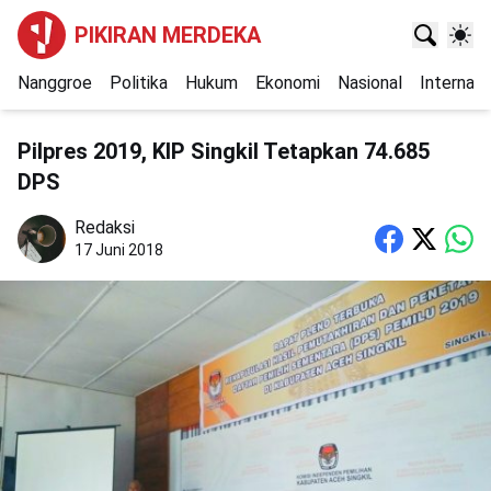
PIKIRAN MERDEKA
Nanggroe
Politika
Hukum
Ekonomi
Nasional
Internasi
Pilpres 2019, KIP Singkil Tetapkan 74.685
DPS
Redaksi
17 Juni 2018