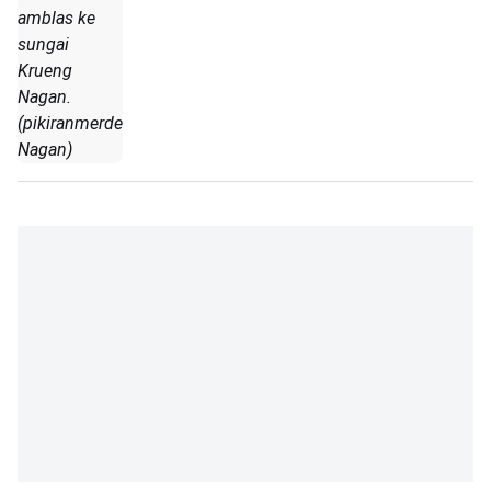
amblas ke
sungai
Krueng
Nagan.
(pikiranmerdeka.co/Arief
Nagan)