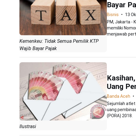
Bayar Pa
Bisnis
13 Ok
PM, Jakarta -
memiliki Nomor
menjawab perta
Kemenkeu: Tidak Semua Pemilik KTP
Wajib Bayar Pajak
Kasihan,
Uang Pe
Banda Aceh
Sejumlah atle
uang pembinaa
(PORA) 2018.
Ilustrasi