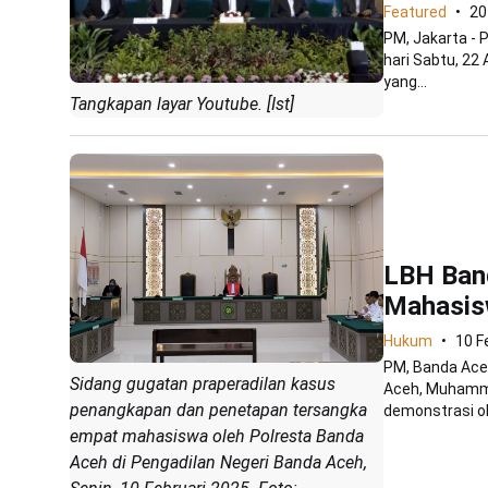
Featured
20
PM, Jakarta -
hari Sabtu, 22
yang...
Tangkapan layar Youtube. [Ist]
LBH Ban
Mahasis
Hukum
10 F
PM, Banda Ace
Sidang gugatan praperadilan kasus
Aceh, Muhamma
penangkapan dan penetapan tersangka
demonstrasi ol
empat mahasiswa oleh Polresta Banda
Aceh di Pengadilan Negeri Banda Aceh,