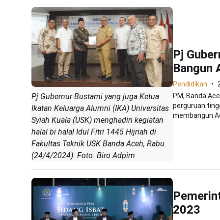
Pj Guber
Bangun 
Pendidikan
Pj Gubernur Bustami yang juga Ketua
PM, Banda Ace
perguruan ting
Ikatan Keluarga Alumni (IKA) Universitas
membangun Ace
Syiah Kuala (USK) menghadiri kegiatan
halal bi halal Idul Fitri 1445 Hijriah di
Fakultas Teknik USK Banda Aceh, Rabu
(24/4/2024). Foto: Biro Adpim
Pemerint
2023