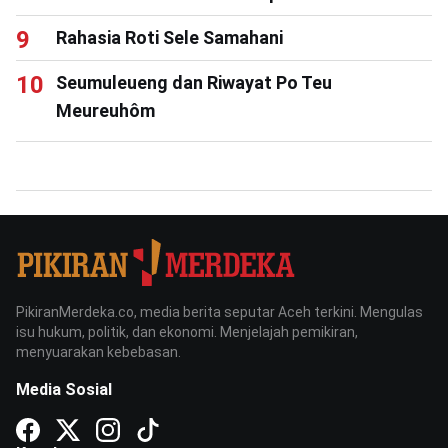
Rahasia Roti Sele Samahani
Seumuleueng dan Riwayat Po Teu
Meureuhôm
PikiranMerdeka.co, media berita seputar Aceh terkini. Mengulas
isu hukum, politik, dan ekonomi. Menjelajah pemikiran,
menyuarakan kebebasan.
Media Sosial