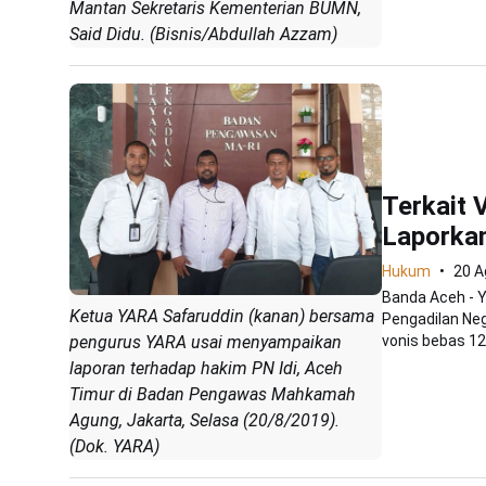
Mantan Sekretaris Kementerian BUMN,
Said Didu. (Bisnis/Abdullah Azzam)
Terkait
Laporka
Hukum
20 A
Banda Aceh - 
Ketua YARA Safaruddin (kanan) bersama
Pengadilan Neg
pengurus YARA usai menyampaikan
vonis bebas 12.
laporan terhadap hakim PN Idi, Aceh
Timur di Badan Pengawas Mahkamah
Agung, Jakarta, Selasa (20/8/2019).
(Dok. YARA)