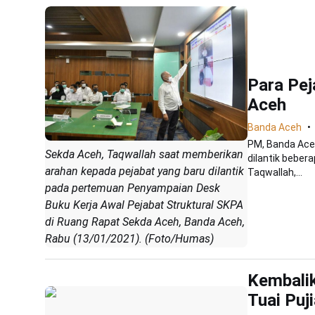
Para Pej
Aceh
Banda Aceh
PM, Banda Aceh
Sekda Aceh, Taqwallah saat memberikan
dilantik beber
arahan kepada pejabat yang baru dilantik
Taqwallah,...
pada pertemuan Penyampaian Desk
Buku Kerja Awal Pejabat Struktural SKPA
di Ruang Rapat Sekda Aceh, Banda Aceh,
Rabu (13/01/2021). (Foto/Humas)
Kembalik
Tuai Puj