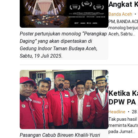
Angkat K
Banda Aceh
PM, BANDA ACEH
monolog berjud
Poster pertunjukan monolog “Perangkap
Aceh, Sabtu...
Daging” yang akan dipentaskan di
Gedung Indoor Taman Budaya Aceh,
Sabtu, 19 Juli 2025.
Ketika K
DPW PA 
Headline
28 
Tak puas hasil
meminta Kautsa
pada Jumat...
Pasangan Cabub Bireuen Khalili-Yusri