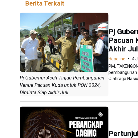
Berita Terkait
Pj Gube
Pacuan K
Akhir Jul
Headline
4 J
PM, TAKENGON 
pembangunan v
Pj Gubernur Aceh Tinjau Pembangunan
Olahraga Nasio
Venue Pacuan Kuda untuk PON 2024,
Diminta Siap Akhir Juli
Pertunj