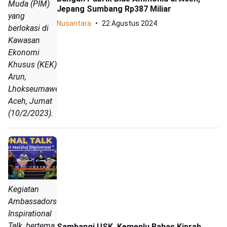
Muda (PIM)
Jepang Sumbang Rp387 Miliar
yang
Nusantara
22 Agustus 2024
berlokasi di
Kawasan
Ekonomi
Khusus (KEK)
Arun,
Lhokseumawe,
Aceh, Jumat
(10/2/2023).
Kegiatan
Ambassadors
Inspirational
Talk, bertema
Sambangi USK, Kemenlu Bahas Kiprah