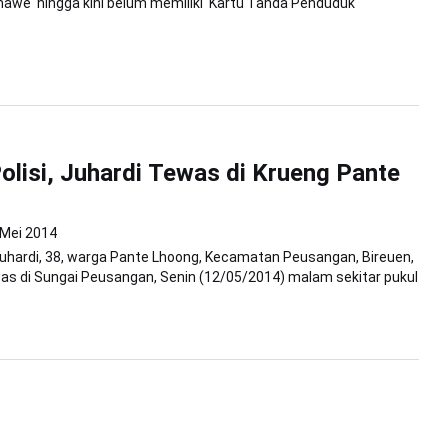
awe hingga kini belum memiliki Kartu Tanda Penduduk
Polisi, Juhardi Tewas di Krueng Pante
 Mei 2014
Juhardi, 38, warga Pante Lhoong, Kecamatan Peusangan, Bireuen,
s di Sungai Peusangan, Senin (12/05/2014) malam sekitar pukul