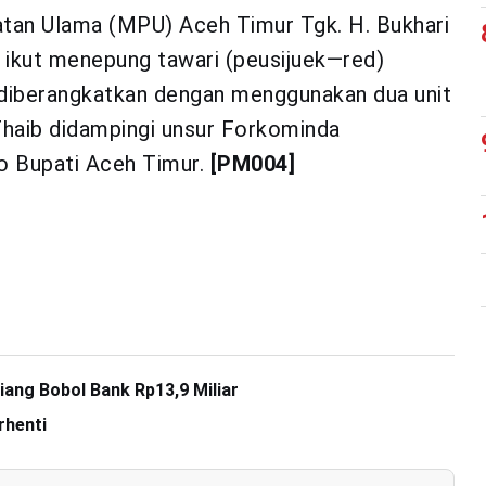
tan Ulama (MPU) Aceh Timur Tgk. H. Bukhari
 ikut menepung tawari (peusijuek—red)
 diberangkatkan dengan menggunakan dua unit
haib didampingi unsur Forkominda
o Bupati Aceh Timur.
[PM004]
ang Bobol Bank Rp13,9 Miliar
rhenti