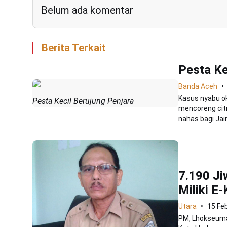
Belum ada komentar
Berita Terkait
Pesta Ke
Banda Aceh
Kasus nyabu o
Pesta Kecil Berujung Penjara
mencoreng citr
nahas bagi Jain
7.190 J
Miliki E
Utara
15 Fe
PM, Lhokseuma