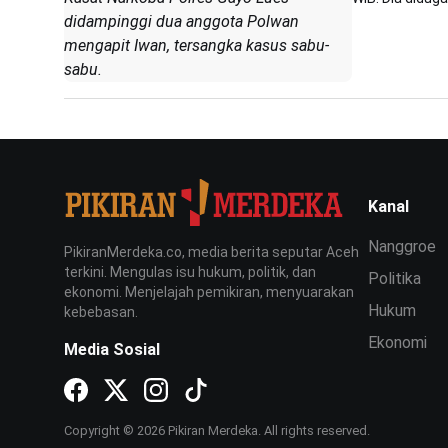
didampinggi dua anggota Polwan
mengapit Iwan, tersangka kasus sabu-
sabu.
Kanal
Nanggroe
PikiranMerdeka.co, media berita seputar Aceh
terkini. Mengulas isu hukum, politik, dan
Politika
ekonomi. Menjelajah pemikiran, menyuarakan
Hukum
kebebasan.
Ekonomi
Media Sosial
Copyright © 2026 Pikiran Merdeka. All rights reserved.