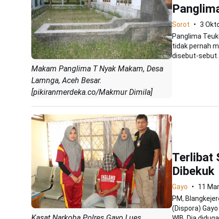
Panglim
Sorot
3 Okt
Panglima Teuku
tidak pernah 
disebut-sebut.
Makam Panglima T Nyak Makam, Desa
Lamnga, Aceh Besar.
[pikiranmerdeka.co/Makmur Dimila]
Terlibat
Dibekuk
Gayo
11 Mar
PM, Blangkeje
(Dispora) Gayo
Kasat Narkoba Polres Gayo Lues
WIB. Dia diduga.