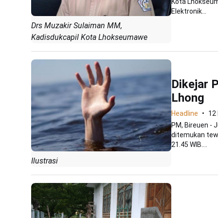
Kota Lhokseum
Elektronik...
Drs Muzakir Sulaiman MM,
Kadisdukcapil Kota Lhokseumawe
Dikejar 
Lhong
Headline
12
PM, Bireuen - 
ditemukan tewa
21.45 WIB....
Ilustrasi