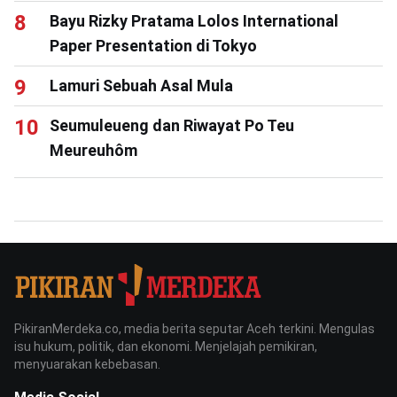
Bayu Rizky Pratama Lolos International
Paper Presentation di Tokyo
Lamuri Sebuah Asal Mula
Seumuleueng dan Riwayat Po Teu
Meureuhôm
PikiranMerdeka.co, media berita seputar Aceh terkini. Mengulas
isu hukum, politik, dan ekonomi. Menjelajah pemikiran,
menyuarakan kebebasan.