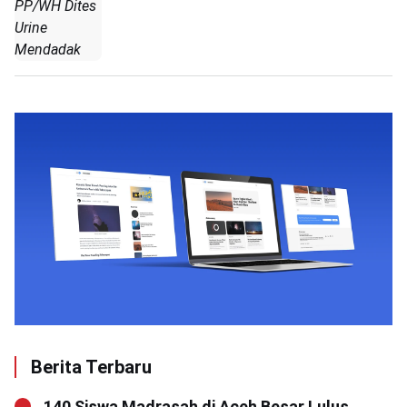
PP/WH Dites
Urine
Mendadak
Berita Terbaru
140 Siswa Madrasah di Aceh Besar Lulus