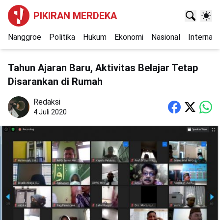
PIKIRAN MERDEKA
Nanggroe
Politika
Hukum
Ekonomi
Nasional
Internasi
Tahun Ajaran Baru, Aktivitas Belajar Tetap
Disarankan di Rumah
Redaksi
4 Juli 2020