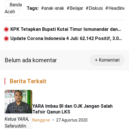
Banda
Tags:
#
anak-anak
#
Belajar
#
Diskusi
#
Headline
Aceh
KPK Tetapkan Bupati Kutai Timur Ismunandar dan
Istrinya sebagai Tersangka
Update Corona Indonesia 4 Juli: 62.142 Positif, 3.089
Meninggal
Belum ada komentar
+ Komentari
Berita Terkait
YARA Imbau BI dan OJK Jangan Salah
Tafsir Qanun LKS
Ketua YARA,
Nanggroe
27 Agustus 2020
Safaruddin.