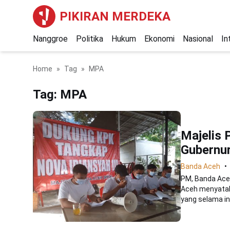
PIKIRAN MERDEKA
Nanggroe
Politika
Hukum
Ekonomi
Nasional
In
Home
Tag
MPA
Tag:
MPA
Majelis
Gubernur
Banda Aceh
PM, Banda Ace
Aceh menyatak
yang selama ini 