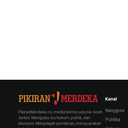
Kanal
Nanggroe
PikiranMerdeka.co, media berita seputar Aceh
terkini. Mengulas isu hukum, politik, dan
Politika
ekonomi. Menjelajah pemikiran, menyuarakan