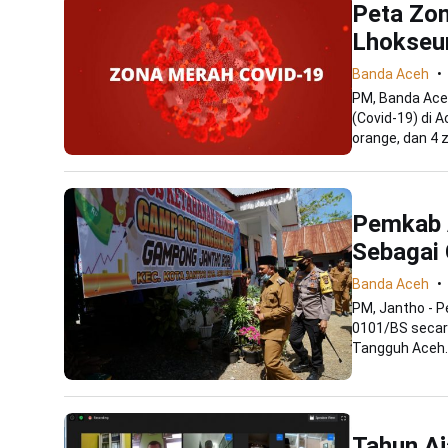
Peta Zon
Lhokseu
Banda Aceh
PM, Banda Aceh
(Covid-19) di 
orange, dan 4 z
Pemkab 
Sebagai
Banda Aceh
PM, Jantho - 
0101/BS seca
Tangguh Aceh. H
Tahun Aj