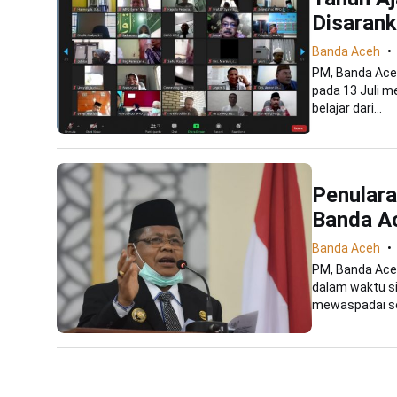
Disaran
Banda Aceh
PM, Banda Aceh
pada 13 Juli 
belajar dari...
Penulara
Banda A
Banda Aceh
PM, Banda Aceh
dalam waktu s
mewaspadai set