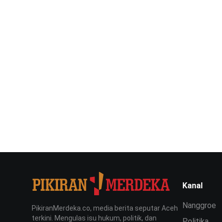
Kanal
Nanggroe
PikiranMerdeka.co, media berita seputar Aceh
terkini. Mengulas isu hukum, politik, dan
Politika