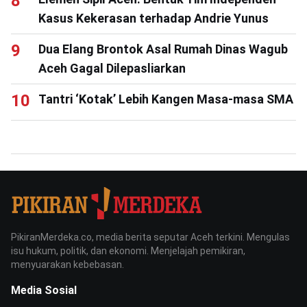
Kasus Kekerasan terhadap Andrie Yunus
Dua Elang Brontok Asal Rumah Dinas Wagub
Aceh Gagal Dilepasliarkan
Tantri ‘Kotak’ Lebih Kangen Masa-masa SMA
PikiranMerdeka.co, media berita seputar Aceh terkini. Mengulas
isu hukum, politik, dan ekonomi. Menjelajah pemikiran,
menyuarakan kebebasan.
Media Sosial