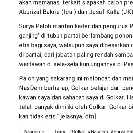
akan memanas, terkait siapakah calon pre
Aburizal Bakrie (Ical) dan Jusuf Kalla (J
Surya Paloh mantan kader dan pengurus P
ganjing’ di tubuh partai berlambang pohon b
etis bagi saya, walaupun saya dibesarkan
di partai, dari jabatan paling rendah sampa
wartawan di sela-sela kunjungannya di Pa
Paloh yang sekarang ini meloncat dan men
NasDem berharap, Golkar belajar dari pen
kawan saya dan sahabat saya di Golkar. H
telah banyak dimiliki oleh Golkar. Golkar 
kan tidak etis,” jelasnya.[dtn]
Nanggroe
Tags:
#
Golkar
#
Nasdem
#
Surya Pa