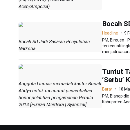
Aceh/Ampelsa).
Bocah S
Headline
9 F
PM, Bireuen—P
Bocah SD Jadi Sasaran Penyuluhan
terkecuali lin
Narkoba
menjadi sasara
Tuntut 
‘Serbu’ 
Anggota Linmas memadati kantor Bupati
Barat
18 Ma
Abdya untuk menuntut penambahan
PM, Blangpidi
honor pelatihan pengamanan Pemilu
Kabupaten Ace
2014.[Pikiran Merdeka | Syahrizal]