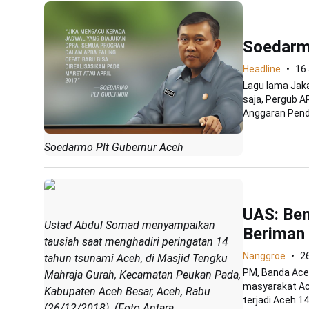
Soedarm
Headline
16
Lagu lama Jaka
saja, Pergub A
Anggaran Pend
Soedarmo Plt Gubernur Aceh
UAS: Ben
Ustad Abdul Somad menyampaikan
Beriman 
tausiah saat menghadiri peringatan 14
Nanggroe
2
tahun tsunami Aceh, di Masjid Tengku
PM, Banda Ace
Mahraja Gurah, Kecamatan Peukan Pada,
masyarakat Ac
Kabupaten Aceh Besar, Aceh, Rabu
terjadi Aceh 14
(26/12/2018). (Foto Antara