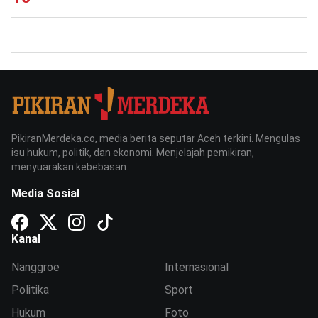
PikiranMerdeka.co, media berita seputar Aceh terkini. Mengulas
isu hukum, politik, dan ekonomi. Menjelajah pemikiran,
menyuarakan kebebasan.
Media Sosial
Kanal
Nanggroe
Internasional
Politika
Sport
Hukum
Foto