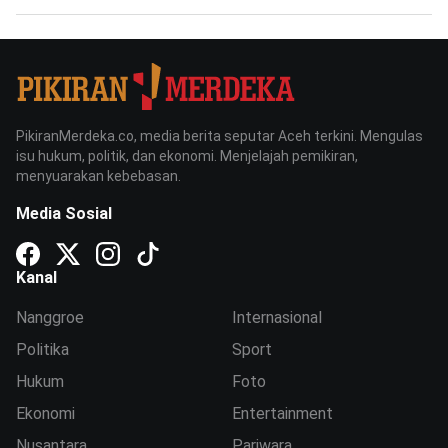
PikiranMerdeka.co, media berita seputar Aceh terkini. Mengulas
isu hukum, politik, dan ekonomi. Menjelajah pemikiran,
menyuarakan kebebasan.
Media Sosial
Kanal
Nanggroe
Internasional
Politika
Sport
Hukum
Foto
Ekonomi
Entertainment
Nusantara
Pariwara