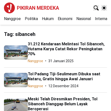
PIKIRAN MERDEKA
Nanggroe
Politika
Hukum
Ekonomi
Nasional
Internasi
Tag:
sibanceh
31.212 Kendaraan Melintasi Tol Sibanceh,
Hutama Karya Catat Rekor Peningkatan
70%
Nanggroe
31 Januari 2025
Tol Padang Tiji-Seulimeum Dibuka saat
Nataru, Gratis hingga Awal Januari
Nanggroe
12 Desember 2024
Meski Telah Diresmikan Presiden, Tol
Sibanceh Dianggap Belum Layak
Beroperasi