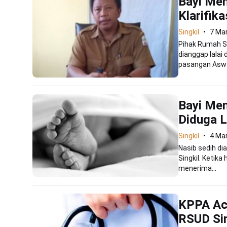
Bayi Men
Klarifik
Singkil
7 Ma
Pihak Rumah S
dianggap lalai
pasangan Aswar
Bayi Men
Diduga L
Singkil
4 Ma
Nasib sedih di
Singkil. Ketik
menerima...
KPPA Ace
RSUD Sin