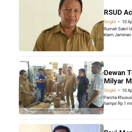
RSUD Ace
Singkil
10 Ap
Rumah Sakit U
klaim Jaminan 
Dewan Te
Milyar M
Singkil
10 Ap
Panitia Khusus
hampir Rp 1 mi