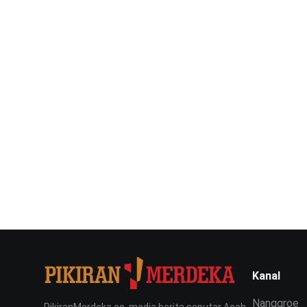
Kanal
Nanggroe
PikiranMerdeka.co, media berita seputar Aceh