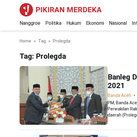
PIKIRAN MERDEKA
Nanggroe
Politika
Hukum
Ekonomi
Nasional
In
Home
Tag
Prolegda
Tag:
Prolegda
Banleg 
2021
Banda Aceh
PM, Banda Ace
Perwakilan Ra
daerah (Prolegd