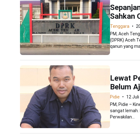
Sepanja
Sahkan 
Tenggara
20
PM, Aceh Teng
(DPRK) Aceh T
qanun yang mas
Lewat P
Belum A
Pidie
12 Jul
PM, Pidie – Ki
sangat lemah.
Perwakilan...