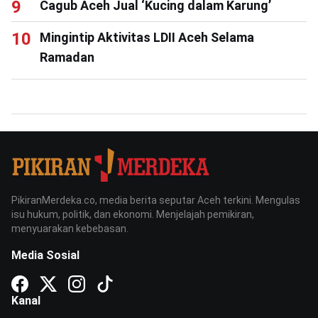
Cagub Aceh Jual ‘Kucing dalam Karung’
Mingintip Aktivitas LDII Aceh Selama
Ramadan
PikiranMerdeka.co, media berita seputar Aceh terkini. Mengulas
isu hukum, politik, dan ekonomi. Menjelajah pemikiran,
menyuarakan kebebasan.
Media Sosial
Kanal