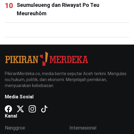
Seumuleueng dan Riwayat Po Teu
Meureuhôm
PikiranMerdeka.co, media berita seputar Aceh terkini. Mengulas
isu hukum, politik, dan ekonomi. Menjelajah pemikiran,
menyuarakan kebebasan.
Media Sosial
Kanal
Nanggroe
Internasional