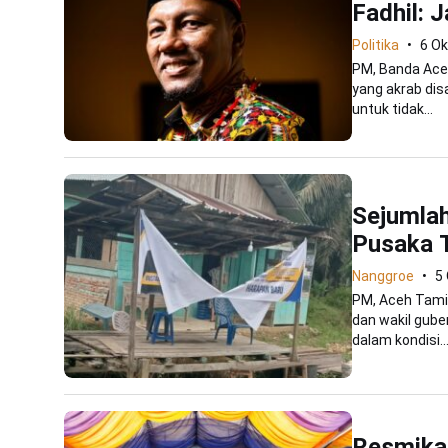
Fadhil: 
Politika
6 Ok
PM, Banda Aceh
yang akrab di
untuk tidak...
Sejumlah
Pusaka 
Nanggroe
5
PM, Aceh Tamia
dan wakil gub
dalam kondisi..
Resmika