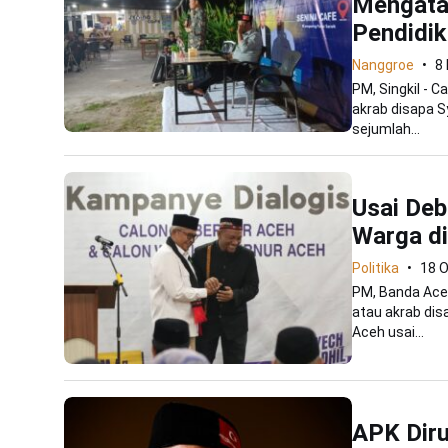
Mengatas
Pendidi
Nanggroe
8
PM, Singkil - 
akrab disapa S
sejumlah...
Usai Deb
Warga di
Politika
18 
PM, Banda Aceh
atau akrab dis
Aceh usai...
APK Diru