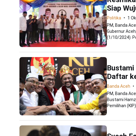
Siap Wu
Politika
1 Ok
PM, Banda Ace
Gubernur Aceh
(1/10/2024). Po
Bustami
Daftar k
Banda Aceh
PM, Banda Aceh
Bustami Hamza
Pemilihan (KIP)