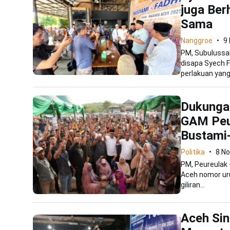
juga Ber
Sama
Nanggroe
9
PM, Subulussal
disapa Syech F
perlakuan yang
Dukunga
GAM Peu
Bustami-
Politika
8 N
PM, Peureulak 
Aceh nomor uru
giliran...
Aceh Sin