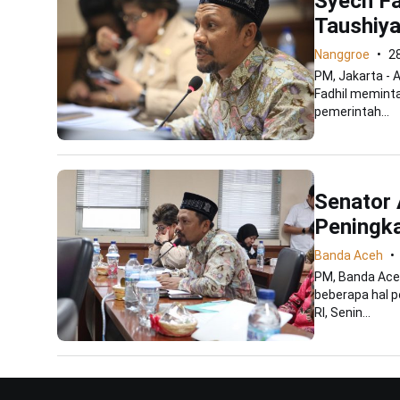
Syech Fa
Taushiy
Nanggroe
2
PM, Jakarta - 
Fadhil meminta
pemerintah...
Senator 
Peningk
Banda Aceh
PM, Banda Aceh
beberapa hal p
RI, Senin...