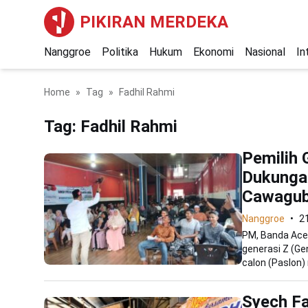
PIKIRAN MERDEKA
Nanggroe
Politika
Hukum
Ekonomi
Nasional
In
Home
Tag
Fadhil Rahmi
Tag:
Fadhil Rahmi
Pemilih 
Dukungan
Cawagub
Nanggroe
2
PM, Banda Aceh
generasi Z (G
calon (Paslon) 
Syech Fa