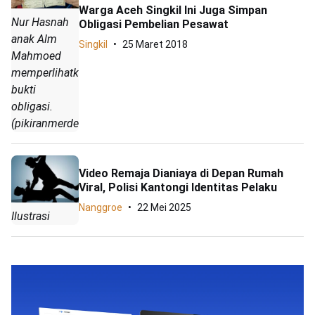
Warga Aceh Singkil Ini Juga Simpan
Nur Hasnah
Obligasi Pembelian Pesawat
anak Alm
Singkil
25 Maret 2018
Mahmoed
memperlihatkan
bukti
obligasi.
(pikiranmerdeka.co/IST)
Video Remaja Dianiaya di Depan Rumah
Viral, Polisi Kantongi Identitas Pelaku
Nanggroe
22 Mei 2025
Ilustrasi