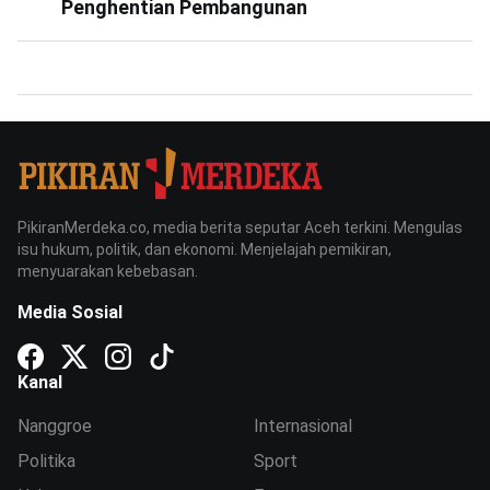
Penghentian Pembangunan
PikiranMerdeka.co, media berita seputar Aceh terkini. Mengulas
isu hukum, politik, dan ekonomi. Menjelajah pemikiran,
menyuarakan kebebasan.
Media Sosial
Kanal
Nanggroe
Internasional
Politika
Sport