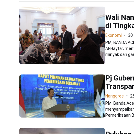
Wali Nan
di Tingk
Ekonomi
30
PM, BANDA ACE
Al-Haytar, me
minyak dan gas
Pj Guber
Transpar
Nanggroe
25
PM, Banda Aceh
menyampaikan 
Pemeriksaan B