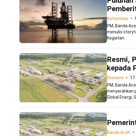
Puluhan J
Pemberi
Komunitas
PM, Banda Aceh
menulis storyt
Kegiatan...
Resmi, P
kepada 
Ekonomi
17
PM, Banda Aceh
menyerahkan p
Global Energi, S
Pemerint
Banda Aceh