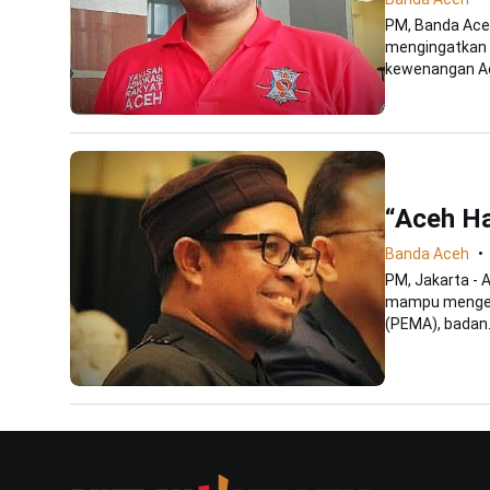
PM, Banda Ace
mengingatkan P
kewenangan Ac
“Aceh Ha
Banda Aceh
PM, Jakarta - 
mampu mengelo
(PEMA), badan.