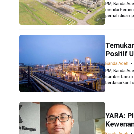
PM, Banda Ace
menilai Pemeri
pernah disampa
Temukan
Positif 
Banda Aceh
PM, Banda Ace
sumber baru mi
berdasarkan has
YARA: Pl
Kewenan
Banda Aceh