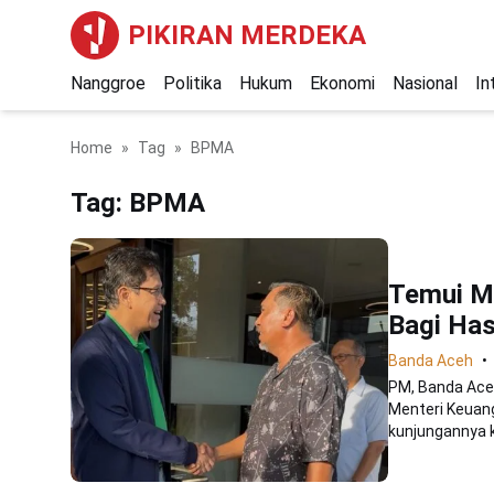
PIKIRAN MERDEKA
Nanggroe
Politika
Hukum
Ekonomi
Nasional
In
Home
Tag
BPMA
Tag:
BPMA
Temui M
Bagi Has
Banda Aceh
PM, Banda Ace
Menteri Keuang
kunjungannya k