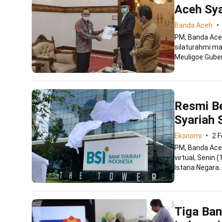
Aceh Sya
Banda Aceh
PM, Banda Ace
silaturahmi ma
Meuligoe Guber
Resmi Be
Syariah 
Ekonomi
2 F
PM, Banda Aceh
virtual, Senin 
Istana Negara..
Tiga Ban