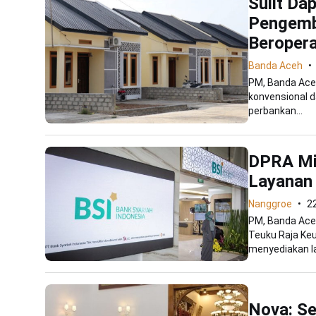
Sulit Da
Pengemb
Beropera
Banda Aceh
PM, Banda Aceh
konvensional d
perbankan...
DPRA Min
Layanan 
Nanggroe
22
PM, Banda Ace
Teuku Raja Ke
menyediakan la
Nova: Se