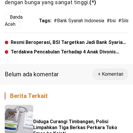
dengan bunga yang sangat tinggi.
(*)
Banda
Tags:
#
Bank Syariah Indonesia
#
bsi
#
Silat
Aceh
Resmi Beroperasi, BSI Targetkan Jadi Bank Syariah
Skala Dunia
Terdakwa Pencabulan Terhadap 4 Anak Divonis
Penjara 15 Tahun
Belum ada komentar
+ Komentari
Berita Terkait
Diduga Curangi Timbangan, Polisi
Limpahkan Tiga Berkas Perkara Toko