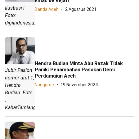
Emas ke Kejati
Ilustrasi |
Banda Aceh
2 Agustus 2021
Foto:
digiindonesia.com
Hendra Budian Minta Abu Razak Tidak
Panik: Penambahan Pasukan Demi
Jubir Paslon
Perdamaian Aceh
nomor urut 1,
Hendra
Nanggroe
19 November 2024
Budian. Foto
:
KabarTamiang.