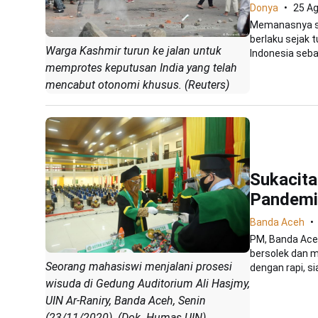
Donya
25 A
Memanasnya si
berlaku sejak 
Warga Kashmir turun ke jalan untuk
Indonesia sebag
memprotes keputusan India yang telah
mencabut otonomi khusus. (Reuters)
Sukacita
Pandemi
Banda Aceh
PM, Banda Aceh
bersolek dan m
Seorang mahasiswi menjalani prosesi
dengan rapi, sia
wisuda di Gedung Auditorium Ali Hasjmy,
UIN Ar-Raniry, Banda Aceh, Senin
(23/11/2020). (Dok. Humas UIN)