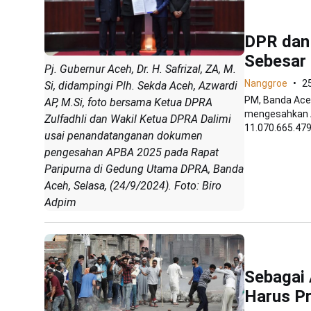
DPR dan
Sebesar 
Pj. Gubernur Aceh, Dr. H. Safrizal, ZA, M.
Nanggroe
2
Si, didampingi Plh. Sekda Aceh, Azwardi
PM, Banda Ace
AP, M.Si, foto bersama Ketua DPRA
mengesahkan A
Zulfadhli dan Wakil Ketua DPRA Dalimi
11.070.665.479.
usai penandatanganan dokumen
pengesahan APBA 2025 pada Rapat
Paripurna di Gedung Utama DPRA, Banda
Aceh, Selasa, (24/9/2024). Foto: Biro
Adpim
Sebagai
Harus Pr