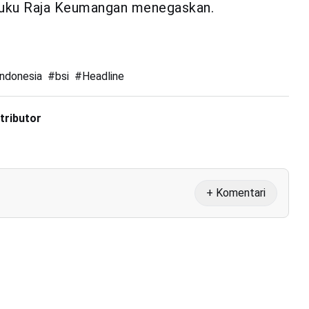
 Teuku Raja Keumangan menegaskan.
Indonesia
#
bsi
#
Headline
tributor
+ Komentari