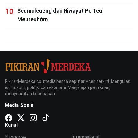
Seumuleueng dan Riwayat Po Teu
Meureuhôm
PikiranMerdeka.co, media berita seputar Aceh terkini. Mengulas
isu hukum, politik, dan ekonomi. Menjelajah pemikiran,
menyuarakan kebebasan.
Media Sosial
Kanal
Nanggroe
Internasional