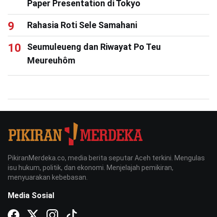
Paper Presentation di Tokyo
Rahasia Roti Sele Samahani
Seumuleueng dan Riwayat Po Teu
Meureuhôm
PikiranMerdeka.co, media berita seputar Aceh terkini. Mengulas
isu hukum, politik, dan ekonomi. Menjelajah pemikiran,
menyuarakan kebebasan.
Media Sosial