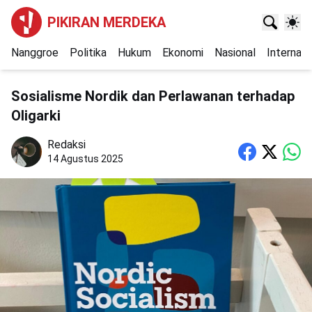
PIKIRAN MERDEKA
Nanggroe
Politika
Hukum
Ekonomi
Nasional
Internasi
Sosialisme Nordik dan Perlawanan terhadap
Oligarki
Redaksi
14 Agustus 2025