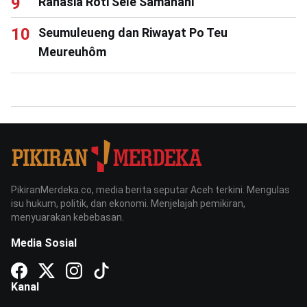
Rahasia Roti Sele Samahani
Seumuleueng dan Riwayat Po Teu
Meureuhôm
PikiranMerdeka.co, media berita seputar Aceh terkini. Mengulas
isu hukum, politik, dan ekonomi. Menjelajah pemikiran,
menyuarakan kebebasan.
Media Sosial
Kanal