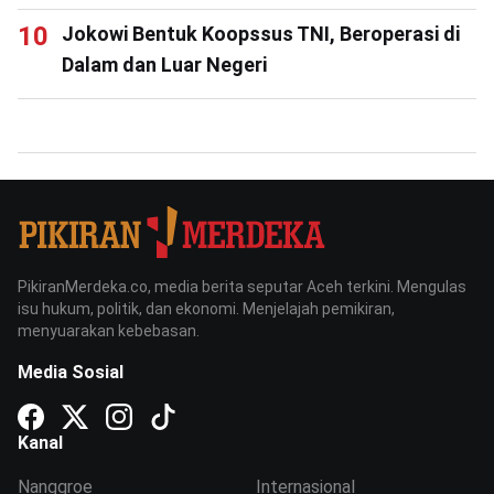
Jokowi Bentuk Koopssus TNI, Beroperasi di
Dalam dan Luar Negeri
PikiranMerdeka.co, media berita seputar Aceh terkini. Mengulas
isu hukum, politik, dan ekonomi. Menjelajah pemikiran,
menyuarakan kebebasan.
Media Sosial
Kanal
Nanggroe
Internasional