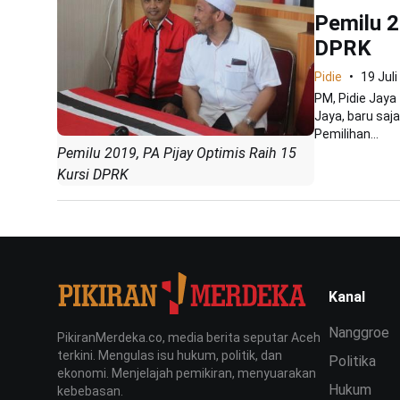
Pemilu 2
DPRK
Pidie
19 Jul
PM, Pidie Jaya
Jaya, baru saj
Pemilihan...
Pemilu 2019, PA Pijay Optimis Raih 15
Kursi DPRK
Kanal
Nanggroe
PikiranMerdeka.co, media berita seputar Aceh
terkini. Mengulas isu hukum, politik, dan
Politika
ekonomi. Menjelajah pemikiran, menyuarakan
Hukum
kebebasan.