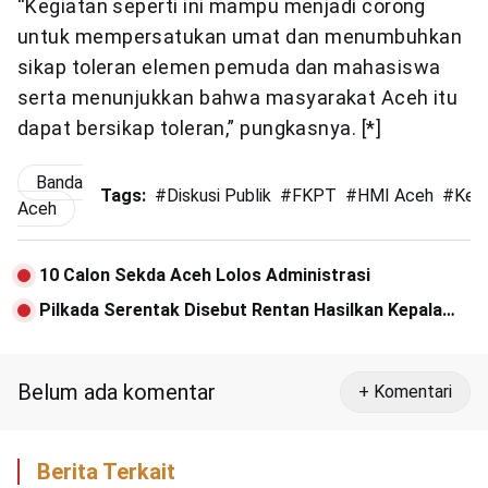
“Kegiatan seperti ini mampu menjadi corong
untuk mempersatukan umat dan menumbuhkan
sikap toleran elemen pemuda dan mahasiswa
serta menunjukkan bahwa masyarakat Aceh itu
dapat bersikap toleran,” pungkasnya. [*]
Banda
Tags:
#
Diskusi Publik
#
FKPT
#
HMI Aceh
#
Kes
Aceh
10 Calon Sekda Aceh Lolos Administrasi
Pilkada Serentak Disebut Rentan Hasilkan Kepala
Daerah Koruptor
Belum ada komentar
+ Komentari
Berita Terkait