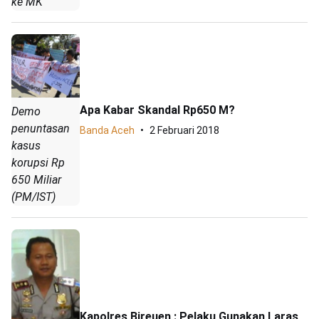
ke MK
Apa Kabar Skandal Rp650 M?
Demo
penuntasan
Banda Aceh
2 Februari 2018
kasus
korupsi Rp
650 Miliar
(PM/IST)
Kapolres Bireuen : Pelaku Gunakan Laras