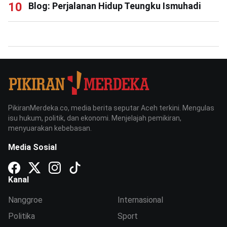
Blog: Perjalanan Hidup Teungku Ismuhadi
PikiranMerdeka.co, media berita seputar Aceh terkini. Mengulas
isu hukum, politik, dan ekonomi. Menjelajah pemikiran,
menyuarakan kebebasan.
Media Sosial
Kanal
Nanggroe
Internasional
Politika
Sport