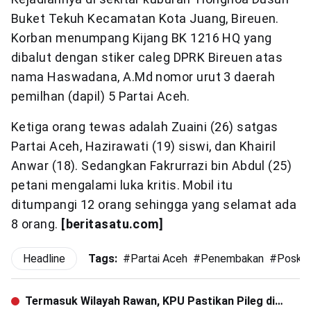
Buket Tekuh Kecamatan Kota Juang, Bireuen.
Korban menumpang Kijang BK 1216 HQ yang
dibalut dengan stiker caleg DPRK Bireuen atas
nama Haswadana, A.Md nomor urut 3 daerah
pemilhan (dapil) 5 Partai Aceh.
Ketiga orang tewas adalah Zuaini (26) satgas
Partai Aceh, Hazirawati (19) siswi, dan Khairil
Anwar (18). Sedangkan Fakrurrazi bin Abdul (25)
petani mengalami luka kritis. Mobil itu
ditumpangi 12 orang sehingga yang selamat ada
8 orang.
[beritasatu.com]
Headline
Tags:
#
Partai Aceh
#
Penembakan
#
Posko
Termasuk Wilayah Rawan, KPU Pastikan Pileg di