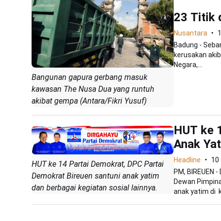
23 Titik
Nusantara
1
Badung - Seban
kerusakan akib
Negara,...
Bangunan gapura gerbang masuk
kawasan The Nusa Dua yang runtuh
akibat gempa (Antara/Fikri Yusuf)
HUT ke 1
Anak Ya
Headline
10
HUT ke 14 Partai Demokrat, DPC Partai
PM, BIREUEN -
Demokrat Bireuen santuni anak yatim
Dewan Pimpina
dan berbagai kegiatan sosial lainnya.
anak yatim di k