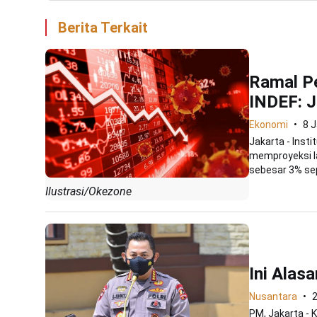
Berita Terkait
Ramal P
INDEF: J
Ekonomi
8 
Jakarta - Inst
memproyeksi l
sebesar 3% sepa
Ilustrasi/Okezone
Ini Alas
Nusantara
PM, Jakarta - 