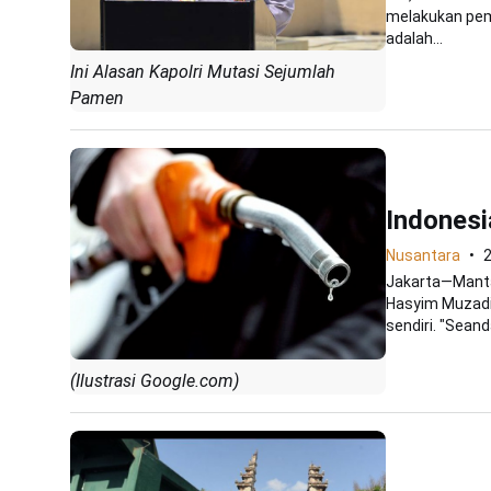
melakukan pemb
adalah...
Ini Alasan Kapolri Mutasi Sejumlah
Pamen
Indonesi
Nusantara
Jakarta—Manta
Hasyim Muzadi
sendiri. "Seand
(Ilustrasi Google.com)