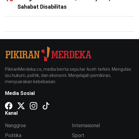
Sahabat Disabilitas
PikiranMerdeka.co, media berita seputar Aceh terkini. Mengulas
isu hukum, politik, dan ekonomi. Menjelajah pemikiran,
menyuarakan kebebasan.
Media Sosial
Kanal
Nanggroe
Internasional
Politika
Sport