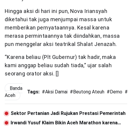
Hingga aksi di hari ini pun, Nova Iriansyah
diketahui tak juga menjumpai massa untuk
memberikan pernyataannya. Kesal karena
merasa permintaannya tak diindahkan, massa
pun menggelar aksi teatrikal Shalat Jenazah.
“Karena beliau (Plt Gubernur) tak hadir, maka
kami anggap beliau sudah tiada,” ujar salah
seorang orator aksi. []
Banda
Tags:
#
Aksi Damai
#
Beutong Ateuh
#
Demo
#
H
Aceh
Sektor Pertanian Jadi Rujukan Prestasi Pemerintah
Irwandi Yusuf Klaim Bikin Aceh Marathon karena
Keluhan Jokowi